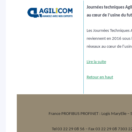
Journées techniques Agil
au cœur de l’usine du fu
Les Journées Techniques
reviennent en 2016 sous 
réseaux au cœur de l’usin
Lire la suite
Retour en haut
France PROFIBUS PROFINET :
Logis MaryElie –
Tel 03 22 29 08 56 – Fax
03 22 29 08 73
03 2