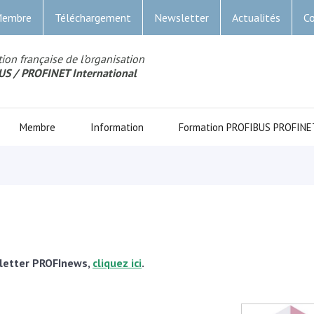
Membre
Téléchargement
Newsletter
Actualités
Co
ion française de l’organisation
US
/ PROFINET Internationa
l
Membre
Information
Formation PROFIBUS PROFINE
letter PROFInews,
cliquez ici
.