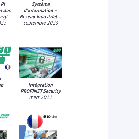
 PI
Système
n des
d’information –
argi
Réseau industriel…
023
septembre 2023
e
en
Intégration
PROFINET Security
mars 2022