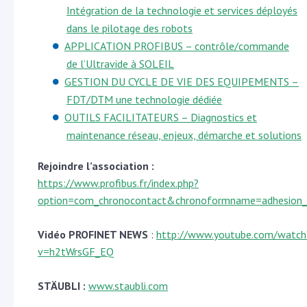
Intégration de la technologie et services déployés
dans le pilotage des robots
APPLICATION PROFIBUS – contrôle/commande
de l’Ultravide à SOLEIL
GESTION DU CYCLE DE VIE DES EQUIPEMENTS –
FDT/DTM une technologie dédiée
OUTILS FACILITATEURS – Diagnostics et
maintenance réseau, enjeux, démarche et solutions
Rejoindre l’association :
https://www.profibus.fr/index.php?
option=com_chronocontact&chronoformname=adhesion_
Vidéo PROFINET NEWS
:
http://www.youtube.com/watch
v=h2tWrsGF_EQ
STÄUBLI :
www.staubli.com