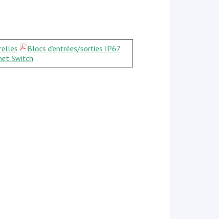
relles
Blocs d’entrées/sorties IP67
net Switch