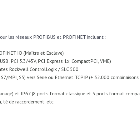
our les réseaux PROFIBUS et PROFINET incluant :
OFINET IO (Maître et Esclave)
, USB, PCI 3.3/45V, PCI Express 1x, CompactPCI, VME)
tes Rockwell ControlLogix / SLC 500
 S7/MPI, S5) vers Série ou Ethernet TCPIP (+ 32.000 combinaisons 
nagé) et IP67 (8 ports format classique et 5 ports format compa
n, té de raccordement, etc