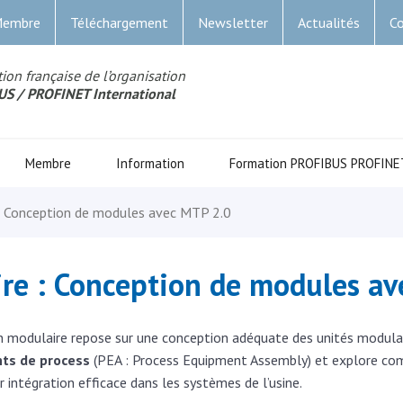
Membre
Téléchargement
Newsletter
Actualités
Co
ion française de l’organisation
US
/ PROFINET Internationa
l
Membre
Information
Formation PROFIBUS PROFINE
 : Conception de modules avec MTP 2.0
ire : Conception de modules a
on modulaire repose sur une conception adéquate des unités modulair
ts de process
(PEA : Process Equipment Assembly) et explore comm
 intégration efficace dans les systèmes de l’usine.