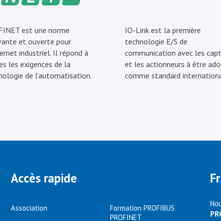
INET est une norme
IO-Link est la première
vante et ouverte pour
technologie E/S de
ernet industriel. Il répond à
communication avec les capt
es les exigences de la
et les actionneurs à être ad
nologie de l’automatisation.
comme standard internationa
Accès rapide
F
Nou
Association
Formation PROFIBUS
PR
PROFINET