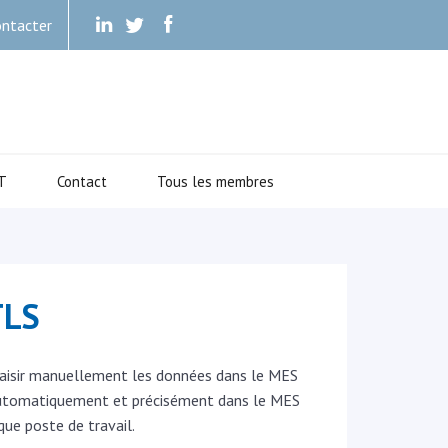
ntacter
.
.
.
T
Contact
Tous les membres
TLS
e saisir manuellement les données dans le MES
r automatiquement et précisément dans le MES
que poste de travail.