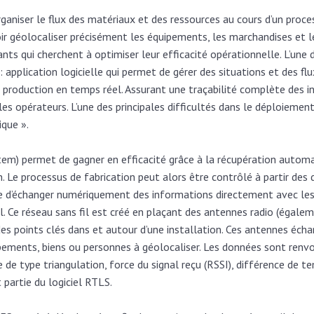
ganiser le flux des matériaux et des ressources au cours d’un proces
r géolocaliser précisément les équipements, les marchandises et les
cants qui cherchent à optimiser leur efficacité opérationnelle. L’un
pplication logicielle qui permet de gérer des situations et des flu
e production en temps réel. Assurant une traçabilité complète des in
es opérateurs. L’une des principales difficultés dans le déploiemen
ique ».
m) permet de gagner en efficacité grâce à la récupération automat
 Le processus de fabrication peut alors être contrôlé à partir des
le d’échanger numériquement des informations directement avec les u
l. Ce réseau sans fil est créé en plaçant des antennes radio (égal
es points clés dans et autour d’une installation. Ces antennes éch
ements, biens ou personnes à géolocaliser. Les données sont renvoy
 de type triangulation, force du signal reçu (RSSI), différence de te
 partie du logiciel RTLS.