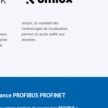
omlox, le standard des
technologies de localisation
eurs
permet un accès unifié aux
optée
données.
l.
rance PROFIBUS PROFINET
s sommes membres de l’organisation
PROFIBUS /