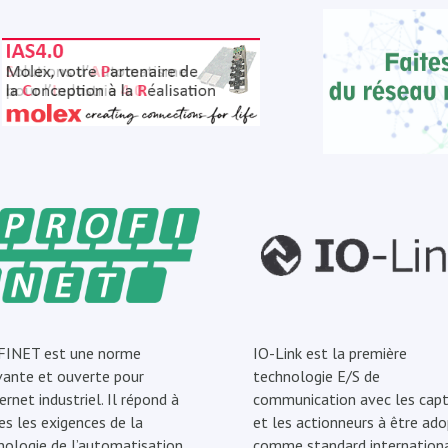
INET est une norme
IO-Link est la première
vante et ouverte pour
technologie E/S de
ernet industriel. Il répond à
communication avec les capt
es les exigences de la
et les actionneurs à être ad
nologie de l’automatisation.
comme standard internationa