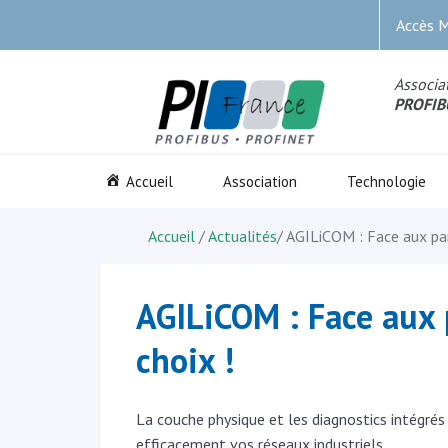
Accès 
Associat
PROFIB
Accueil
Association
Technologie
Accueil
/
Actualités
/
AGILiCOM : Face aux pan
AGILiCOM : Face aux 
choix !
La couche physique et les diagnostics intégré
efficacement vos réseaux industriels.