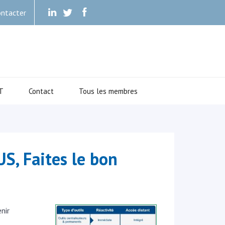
ntacter
.
.
.
T
Contact
Tous les membres
S, Faites le bon
nir