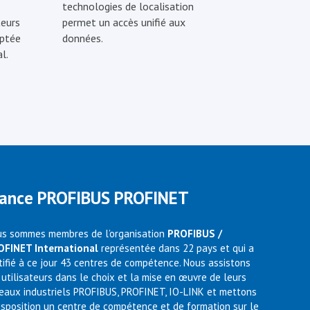
technologies de localisation
eurs
permet un accès unifié aux
optée
données.
l.
rance PROFIBUS PROFINET
s sommes membres de l’organisation
PROFIBUS /
OFINET International
représentée dans 22 pays et qui a
tifié à ce jour 43 centres de compétence. Nous assistons
 utilisateurs dans le choix et la mise en œuvre de leurs
eaux industriels PROFIBUS, PROFINET, IO-LINK et mettons
isposition un centre de compétence et de formation sur le