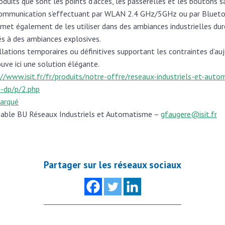
duits que sont les points d’accès, les passerelles et les boutons sa
 communication s’effectuant par WLAN 2.4 GHz/5GHz ou par Blueto
t également de les utiliser dans des ambiances industrielles dure
és à des ambiances explosives.
lations temporaires ou définitives supportant les contraintes d’aujou
ve ici une solution élégante.
://www.isit.fr/fr/produits/notre-offre/reseaux-industriels-et-aut
a-dp/p/2.php
arqué
able BU Réseaux Industriels et Automatisme –
gfaugere@isit.fr
Partager sur les réseaux sociaux