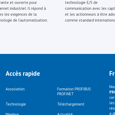
vante et ouverte pour
technologie E/S de
ernet industriel. Il répond à
communication avec les capt
es les exigences de la
et les actionneurs à être ad
nologie de l’automatisation.
comme standard internationa
Accès rapide
F
Nou
Association
Formation PROFIBUS
PR
PROFINET
cer
les
Technologie
Téléchargement
rés
à d
Membre
Actualité