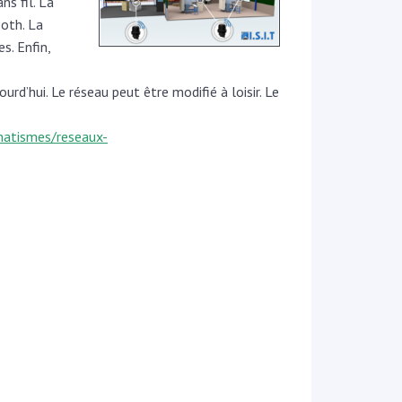
ns fil. La
oth. La
s. Enfin,
rd’hui. Le réseau peut être modifié à loisir. Le
omatismes/reseaux-