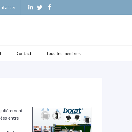
ntacter
.
.
.
T
Contact
Tous les membres
égulièrement
iées entre