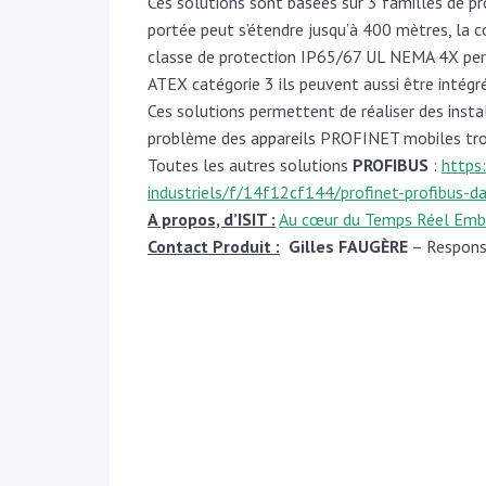
Ces solutions sont basées sur 3 familles de pro
portée peut s’étendre jusqu’à 400 mètres, la
classe de protection IP65/67 UL NEMA 4X perme
ATEX catégorie 3 ils peuvent aussi être intégr
Ces solutions permettent de réaliser des instal
problème des appareils PROFINET mobiles trou
Toutes les autres solutions
PROFIBUS
:
https
industriels/f/14f12cf144/profinet-profibus-d
A propos, d’ISIT :
Au cœur du Temps Réel Emb
Contact Produit :
Gilles FAUGÈRE
– Respons