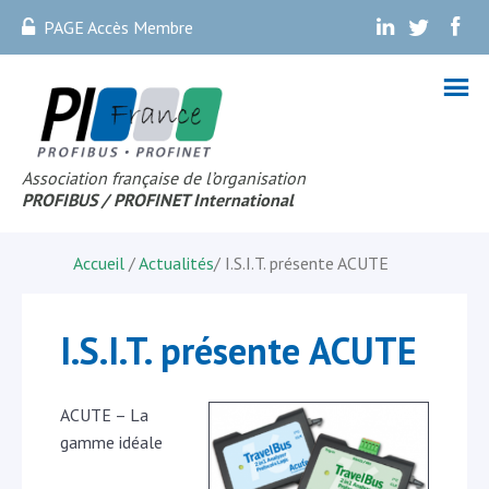
PAGE Accès Membre
.
.
.
Association française de l’organisation
PROFIBUS
/ PROFINET Internationa
l
Accueil
/
Actualités
/
I.S.I.T. présente ACUTE
I.S.I.T. présente ACUTE
ACUTE – La
gamme idéale