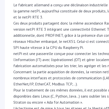
Le fabricant allemand a conçu une déclinaison industrielle 
la gamme netPI, aujourd’hui constituée de deux produits,
et le netPI RTE 3.
Ces deux produits partagent donc la même ascendance Rasp
version netPI RTE 3 intégrant une connectivité Ethernet 
additionnelle, dont PROFINET, grâce à la présence d’un co
réseaux Hilscher embarqué, le netX51. Celui-ci est connecté
SPI haute vitesse à la CPU du Raspberry Pi.
netPi est une passerelle conçue pour connecter les techno
l’information (IT) avec l’opérationnel (OT) et gérer loca
fabrication automatisées pour les trier, les agréger et les
Concernant la partie acquisition de données, la version n
nombreux interfaces et protocoles de communication (LA
EtherNet/IP, EtherCAT, Modbus TCP,…).
Pour le traitement de ces mêmes données, il est possible 
disponibles dans Linux (C, Python, Java…) sans oublier le
Straton ou encore « Ada for Automation ».
L’éclectisme est de mise à tous les étages et la liberté of