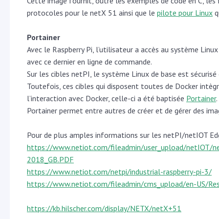
Cette image fournit, outre les exemples de code en C, les
protocoles pour le netX 51 ainsi que le
pilote pour Linux
q
Portainer
Avec le Raspberry Pi, l’utilisateur a accès au système Linux
avec ce dernier en ligne de commande.
Sur les cibles netPI, le système Linux de base est sécurisé 
Toutefois, ces cibles qui disposent toutes de Docker intè
l’interaction avec Docker, celle-ci a été baptisée
Portainer
.
Portainer permet entre autres de créer et de gérer des im
Pour de plus amples informations sur les netPI/netIOT Edg
https://www.netiot.com/fileadmin/user_upload/netIOT
2018_GB.PDF
https://www.netiot.com/netpi/industrial-raspberry-pi-3/
https://www.netiot.com/fileadmin/cms_upload/en-US/Re
https://kb.hilscher.com/display/NETX/netX+51