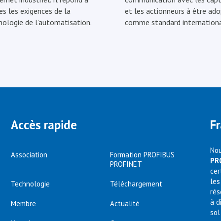
es les exigences de la
et les actionneurs à être ad
nologie de l’automatisation.
comme standard internationa
Accès rapide
F
Nou
Association
Formation PROFIBUS
PR
PROFINET
cer
les
Technologie
Téléchargement
rés
à d
Membre
Actualité
sol