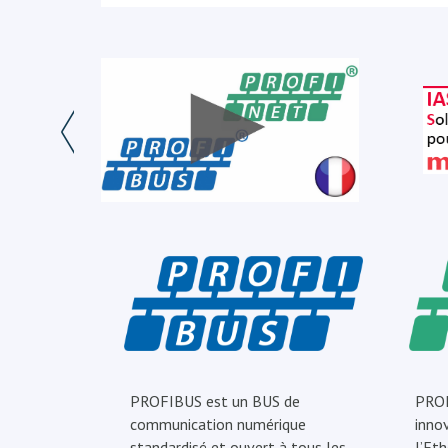
PROFIBUS est un BUS de
PROF
communication numérique
inno
standardisé et ouvert à tous les
l’Eth