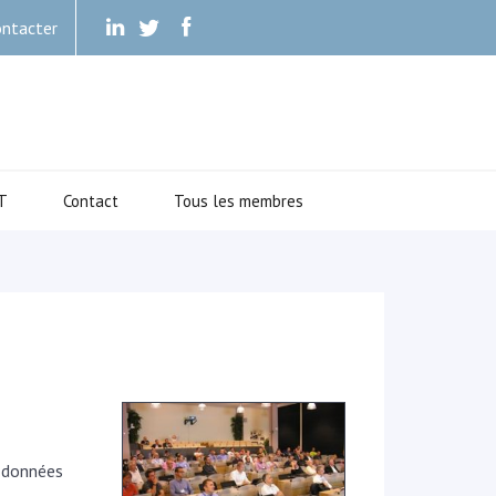
ntacter
.
.
.
T
Contact
Tous les membres
e données