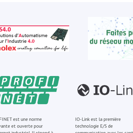
INET est une norme
IO-Link est la première
vante et ouverte pour
technologie E/S de
ernet industriel. Il répond à
communication avec les capt