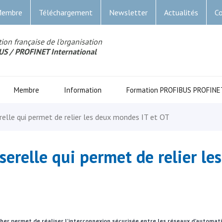
Membre
Téléchargement
Newsletter
Actualités
Co
ion française de l’organisation
US
/ PROFINET Internationa
l
Membre
Information
Formation PROFIBUS PROFINE
elle qui permet de relier les deux mondes IT et OT
erelle qui permet de relier le
her permet de réaliser l’interconnexion sécurisée entre les réseaux d’automati