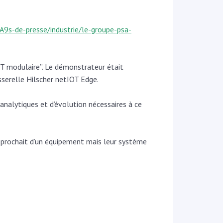
s-de-presse/industrie/le-groupe-psa-
T modulaire’’. Le démonstrateur était
sserelle Hilscher netIOT Edge.
analytiques et d’évolution nécessaires à ce
approchait d’un équipement mais leur système