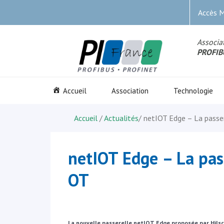
Accès 
Associat
PROFIB
Accueil
Association
Technologie
Accueil
/
Actualités
/
netIOT Edge – La passer
netIOT Edge – La pass
OT
La nouvelle passerelle netIOT Edge proposée par Hilsc