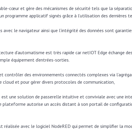
uble-cœur et gère des mécanismes de sécurité tels que la séparati
’un programme applicatif signés grâce à l’utilisation des dernières
ns avec le navigateur ainsi que l’intégrité des données sont garan
chitecture d’automatisme est très rapide car netIOT Edge échange d
simple équipement d’entrées-sorties.
 et contrôler des environnements connectés complexes via l’agrégat
e cloud et pour gérer divers protocoles de communication,
e est une solution de passerelle intuitive et conviviale avec une in
te plateforme autorise un accès distant à son portail de configurat
t réalisée avec le logiciel NodeRED qui permet de simplifier la mo