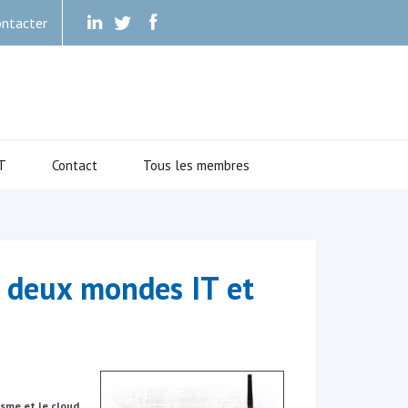
ntacter
.
.
.
T
Contact
Tous les membres
s deux mondes IT et
sme et le cloud.