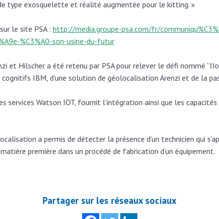
de type exosquelette et réalité augmentée pour le kitting. »
ur le site PSA :
http://media.groupe-psa.com/fr/communiqu%C3%A9
%A9e-%C3%A0-son-usine-du-futur
 et Hilscher a été retenu par PSA pour relever le défi nommé ‘’IIo
 cognitifs IBM, d’une solution de géolocalisation Arenzi et de la pa
 services Watson IOT, fournit l’intégration ainsi que les capacités 
ocalisation a permis de détecter la présence d’un technicien qui s’
e matière première dans un procédé de fabrication d’un équipement.
Partager sur les réseaux sociaux