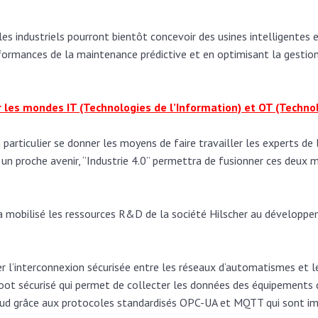
 les industriels pourront bientôt concevoir des usines intelligentes
ormances de la maintenance prédictive et en optimisant la gestion 
 les mondes IT (Technologies de l’Information) et OT (Techno
 particulier se donner les moyens de faire travailler les experts de
un proche avenir, ‘’Industrie 4.0’’ permettra de fusionner ces deux
 a mobilisé les ressources R&D de la société Hilscher au développem
er
l’interconnexion sécurisée entre les réseaux d’automatismes et l
ot sécurisé qui permet de collecter les données des équipements 
loud grâce aux protocoles standardisés OPC-UA et MQTT qui sont i