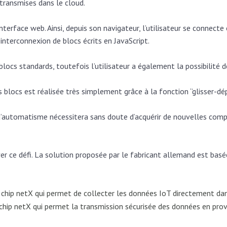
transmises dans le cloud.
erface web. Ainsi, depuis son navigateur, l’utilisateur se connecte 
nterconnexion de blocs écrits en JavaScript.
ocs standards, toutefois l’utilisateur a également la possibilité de
blocs est réalisée très simplement grâce à la fonction ‘’glisser-dépo
es d’automatisme nécessitera sans doute d’acquérir de nouvelles com
er ce défi. La solution proposée par le fabricant allemand est basée
 chip netX qui permet de collecter les données IoT directement da
 chip netX qui permet la transmission sécurisée des données en p