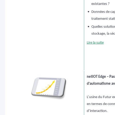
existantes ?
•
Données de capt
traitement stat
•
Quelles solutio
stockage, la sé
Lire la suite
netIOT Edge – Pas
d’automatisme ave
L’usine du Futur e
en termes de conne
d’interaction.