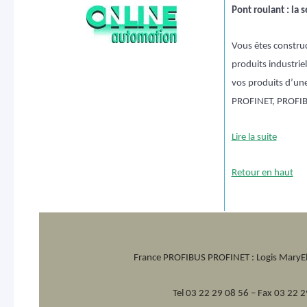
Pont roulant : la 
Vous êtes construc
produits industrie
vos produits d’une
PROFINET, PROFIB
Lire la suite
Retour en haut
France PROFIBUS PROFINET :
Logis MaryE
Tel 03 22 29 08 56 – Fax 03 22 