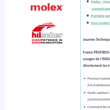
Molex – Nou
concentrateu
Première ga
Pont roulant 
Journée Techniq
France PROFIBUS-P
ussages de l’INDU
directement les in
•
Pourquoi passe
à la maintenanc
•
Quels capteurs
communicante
•
Comment les in