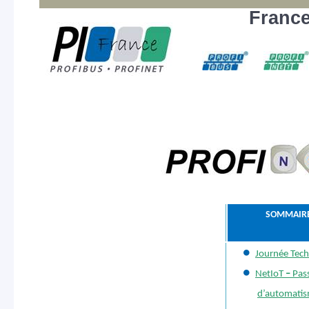
Franc
MEMD
SOMMAIR
Journée Tec
NetIoT
–
Pass
d’automatism