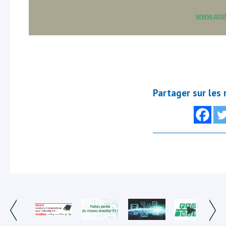
www.prof
Partager sur les