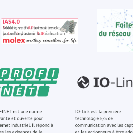
INET est une norme
IO-Link est la première
vante et ouverte pour
technologie E/S de
ernet industriel. Il répond à
communication avec les capt
es les exigences de la
et les actionneurs à être ad