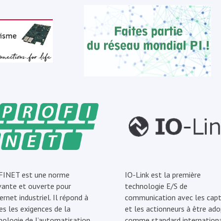
INET est une norme
IO-Link est la première
vante et ouverte pour
technologie E/S de
ernet industriel. Il répond à
communication avec les capt
es les exigences de la
et les actionneurs à être ad
nologie de l’automatisation.
comme standard internationa