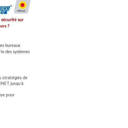
sécurité sur
urs ?
les bureaux
rie des systèmes
 stratégies de
INET jusqu’à
nse pour