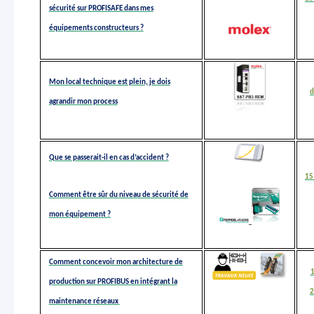
sécurité sur PROFISAFE dans mes
équipements constructeurs ?
Mon local technique est plein, je dois
d
agrandir mon process
Que se passerait-il en cas d’accident ?
15
Comment être sûr du niveau de sécurité de
mon équipement ?
Comment concevoir mon architecture de
production sur PROFIBUS en intégrant la
2
maintenance réseaux