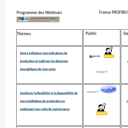
France PROFIBU
Programme des Webinars
Public
Da
Thèmes
Suivre à distance mes indicateurs de
production et maîtriser les dépenses
énergétiques de mon usine
Améliorer la flexibilité et la disponibilité de
mes installations de production en
d
optimisant mes coûts de maintenance