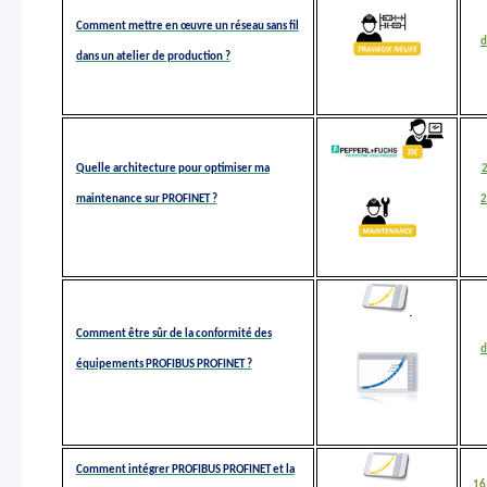
Comment mettre en œuvre un réseau sans fil
d
dans un atelier de production ?
Quelle architecture pour optimiser ma
maintenance sur PROFINET ?
2
Comment être sûr de la conformité des
d
équipements PROFIBUS PROFINET ?
Comment intégrer PROFIBUS PROFINET et la
16