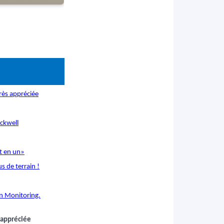
rès appréciée
ckwell
t en un»
s de terrain !
n Monitoring.
 appréciée