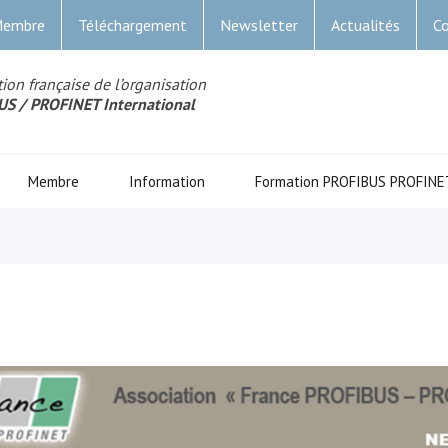
Membre
Téléchargement
Newsletter
Actualités
Co
ion française de l’organisation
US
/ PROFINET Internationa
l
Membre
Information
Formation PROFIBUS PROFINE