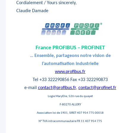
Cordialement / Yours sincerely,
Claudie Damade
France PROFIBUS – PROFINET
… Ensemble, partageons notre vision de
l’automatisation industrielle
www.profibus.fr
Tel +33 322290856 Fax +33 322290873
e-mail
contact@profibus.fr
,
contact@profinet.fr
Logie MaryElie, 526 rue du quayet
F-80270 ALLERY
Association loi de 1901, SIRET 407 954 775 00018
N° TVA intracommunautaire FR 11 407 954 775