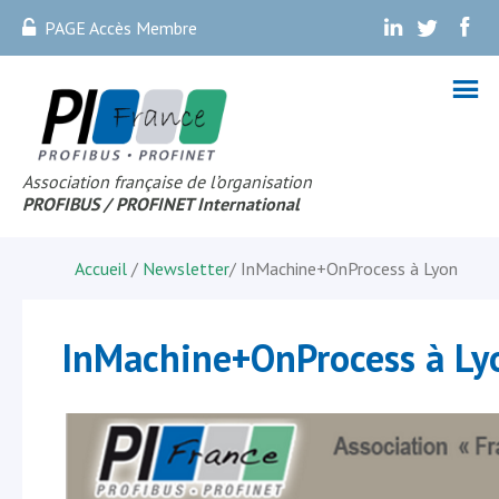
PAGE Accès Membre
.
.
.
Association française de l’organisation
PROFIBUS
/ PROFINET Internationa
l
Accueil
/
Newsletter
/
InMachine+OnProcess à Lyon
InMachine+OnProcess à Ly