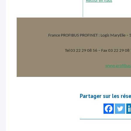
Retour en haut
France PROFIBUS PROFINET :
Logis MaryElie –
Tel 03 22 29 08 56 – Fax 03 22 29 08
www.profibus.
Partager sur les rés