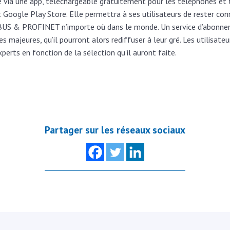
e via une app, téléchargeable gratuitement pour les téléphones et
et Google Play Store. Elle permettra à ses utilisateurs de rester co
BUS & PROFINET n’importe où dans le monde. Un service d’abonne
es majeures, qu’il pourront alors rediffuser à leur gré. Les utilisat
perts en fonction de la sélection qu’il auront faite.
Partager sur les réseaux sociaux