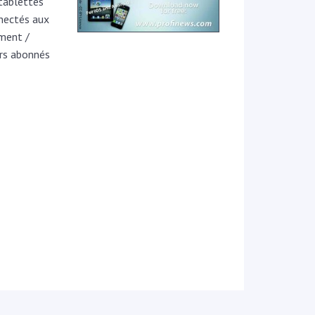
 tablettes
nnectés aux
ment /
eurs abonnés