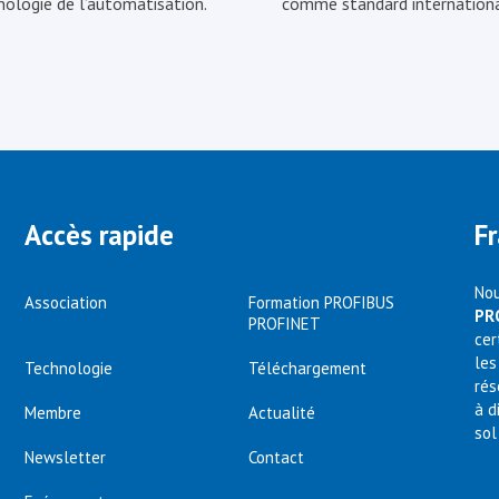
nologie de l’automatisation.
comme standard internationa
Accès rapide
F
Nou
Association
Formation PROFIBUS
PR
PROFINET
cer
les
Technologie
Téléchargement
rés
à d
Membre
Actualité
sol
Newsletter
Contact