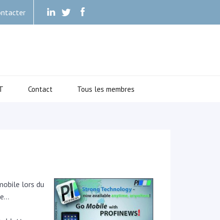
ntacter
.
.
.
T
Contact
Tous les membres
obile lors du
ée…