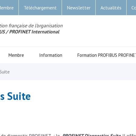
Membre
Téléchargement
Newsletter
Actualités
Co
ion française de l’organisation
US
/ PROFINET Internationa
l
Membre
Information
Formation PROFIBUS PROFINE
Suite
s Suite
el de diagnostic PROFINET
: le
PROFINET Diagnostics Suite
. Il off