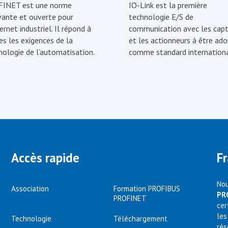
INET est une norme
IO-Link est la première
vante et ouverte pour
technologie E/S de
ernet industriel. Il répond à
communication avec les capt
es les exigences de la
et les actionneurs à être ad
nologie de l’automatisation.
comme standard internationa
Accès rapide
F
Nou
Association
Formation PROFIBUS
PR
PROFINET
cer
les
Technologie
Téléchargement
rés