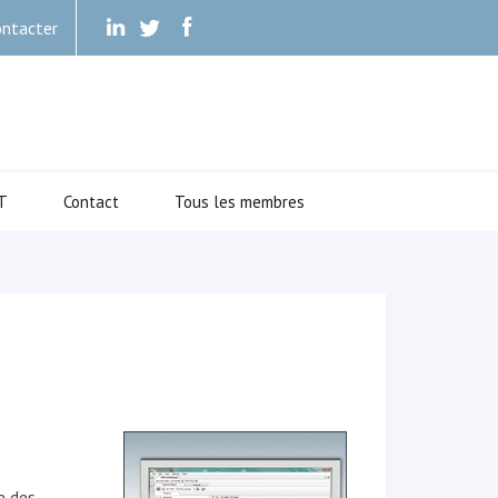
ntacter
.
.
.
T
Contact
Tous les membres
re des