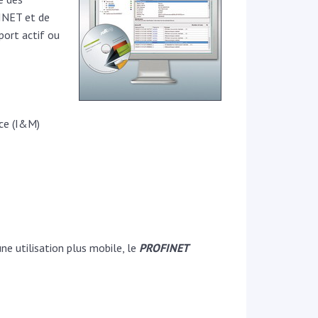
INET et de
port actif ou
nce (I&M)
e utilisation plus mobile, le
PROFINET