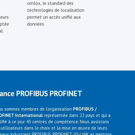
omlox, le standard des
technologies de localisation
eurs
permet un accès unifié aux
optée
données.
l.
rance PROFIBUS PROFINET
s sommes membres de l’organisation
PROFIBUS /
OFINET International
représentée dans 22 pays et qui a
tifié à ce jour 43 centres de compétence. Nous assistons
 utilisateurs dans le choix et la mise en œuvre de leurs
eaux industriels PROFIBUS, PROFINET, IO-LINK et mettons