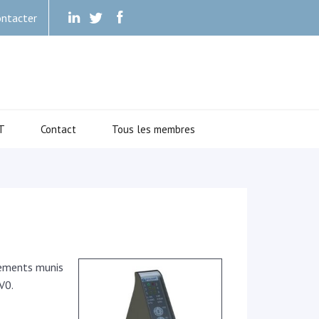
ntacter
.
.
.
T
Contact
Tous les membres
pements munis
V0.