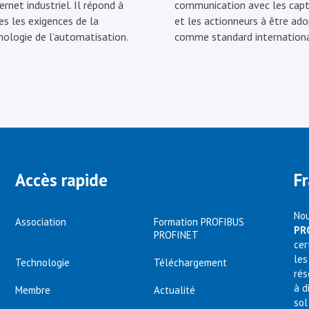
ernet industriel. Il répond à
communication avec les capt
es les exigences de la
et les actionneurs à être ad
nologie de l’automatisation.
comme standard internationa
Accès rapide
F
Nou
Association
Formation PROFIBUS
PR
PROFINET
cer
les
Technologie
Téléchargement
rés
à d
Membre
Actualité
sol