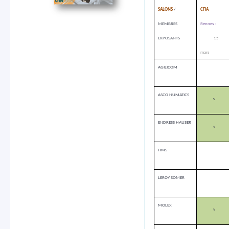
SALONS
/
CFIA
MEMBRES
Rennes :
EXPOSANTS
15
mars
AGILICOM
ASCO NUMATICS
v
ENDRESS HAUSER
v
HMS
LEROY SOMER
MOLEX
v