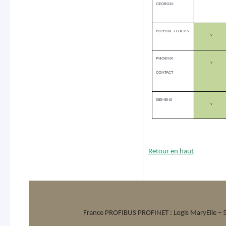
GEORGIN
PEPPERL + FUCHS
v
PHOENIX
v
CONTACT
SIEMENS
v
Retour en haut
France PROFIBUS PROFINET :
Logis MaryElie –