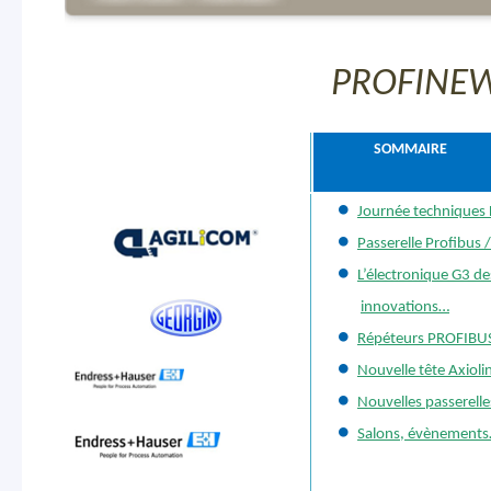
PROFINEW
MEMBRES GOLD
SOMMAIRE
Journée technique
Passerelle Profibus /
L’électronique G3 de
innovations…
Répéteurs PROFIBUS,
Nouvelle tête Axioli
Nouvelles passerell
Salons, évènement