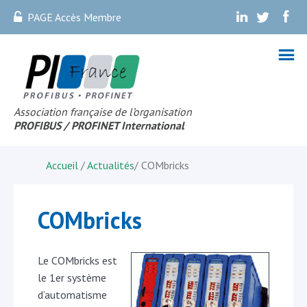
PAGE Accès Membre
.
.
.
Association française de l’organisation
PROFIBUS
/ PROFINET Internationa
l
Accueil
/
Actualités
/
COMbricks
COMbricks
Le COMbricks est
le 1er système
d’automatisme