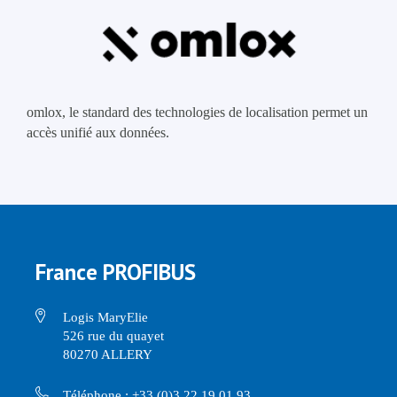
omlox, le standard des technologies de localisation permet un
accès unifié aux données.
France PROFIBUS
Logis MaryElie
526 rue du quayet
80270 ALLERY
Téléphone : +33 (0)3 22 19 01 93