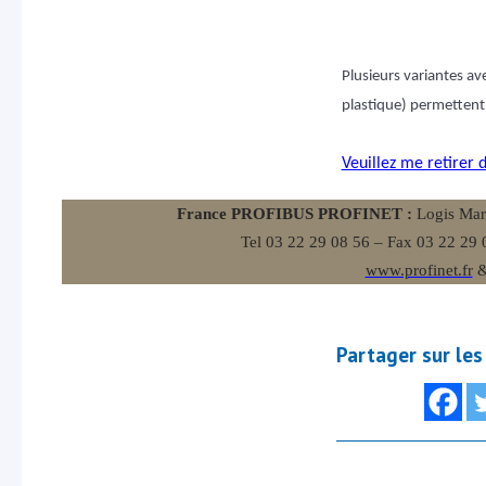
Plusieurs variantes av
plastique) permettent 
Veuillez me retirer d
France PROFIBUS PROFINET :
Logis Mar
Tel 03 22 29 08 56 – Fax 03 22 29
www.profinet.fr
Partager sur les