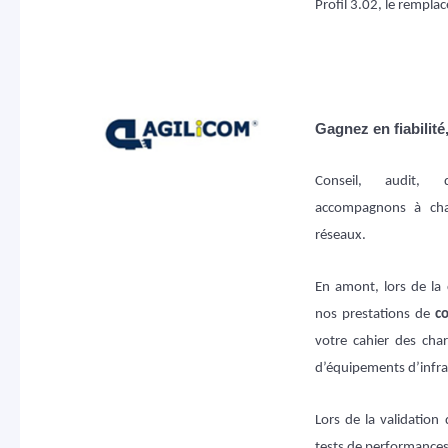
Profil 3.02, le rempl
Gagnez en fiabilité
Conseil, audit, 
accompagnons à cha
réseaux.
En amont,
lors de la
nos prestations de
co
votre cahier des cha
d’équipements d’infra
Lors de la validation 
tests de performances e