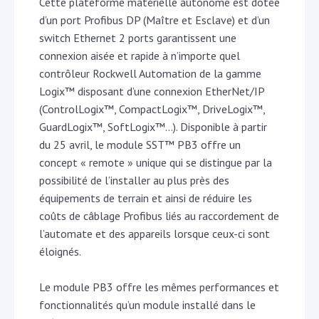
Cette plateforme matérielle autonome est dotée
d’un port Profibus DP (Maître et Esclave) et d’un
switch Ethernet 2 ports garantissent une
connexion aisée et rapide à n’importe quel
contrôleur Rockwell Automation de la gamme
Logix™ disposant d’une connexion EtherNet/IP
(ControlLogix™, CompactLogix™, DriveLogix™,
GuardLogix™, SoftLogix™…). Disponible à partir
du 25 avril, le module SST™ PB3 offre un
concept « remote » unique qui se distingue par la
possibilité de l’installer au plus près des
équipements de terrain et ainsi de réduire les
coûts de câblage Profibus liés au raccordement de
l’automate et des appareils lorsque ceux-ci sont
éloignés.
Le module PB3 offre les mêmes performances et
fonctionnalités qu’un module installé dans le