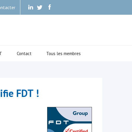
ntacter
.
.
.
T
Contact
Tous les membres
fie FDT !