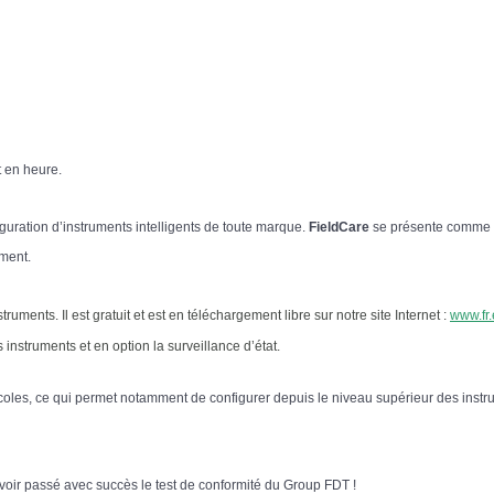
t en heure.
guration d’instruments intelligents de toute marque.
FieldCare
se présente comme un
ment.
uments. Il est gratuit et est en téléchargement libre sur notre site Internet :
www.fr
 instruments et en option la surveillance d’état.
ocoles, ce qui permet notamment de configurer depuis le niveau supérieur des ins
avoir passé avec succès le test de conformité du Group FDT !