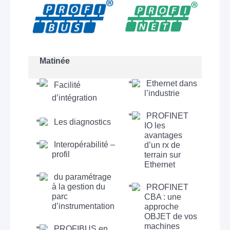
Matinée
Ethernet dans
Facilité
l’industrie
d’intégration
PROFINET
Les diagnostics
IO les
avantages
Interopérabilité –
d’un rx de
profil
terrain sur
Ethernet
du paramétrage
à la gestion du
PROFINET
parc
CBA : une
d’instrumentation
approche
OBJET de vos
machines
PROFIBUS en